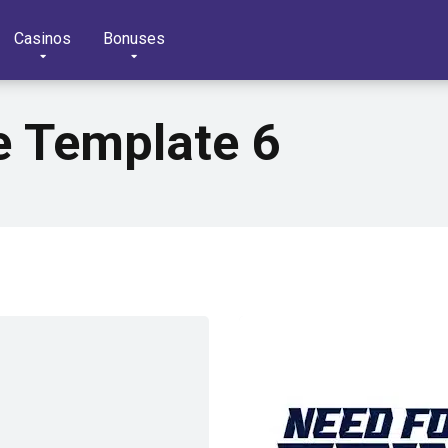
Casinos
Bonuses
e Template 6