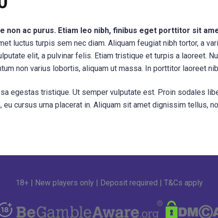
0
 non ac purus. Etiam leo nibh, finibus eget porttitor sit am
met luctus turpis sem nec diam. Aliquam feugiat nibh tortor, a vari
lputate elit, a pulvinar felis. Etiam tristique et turpis a laoreet.
tum non varius lobortis, aliquam ut massa. In porttitor laoreet nib
egestas tristique. Ut semper vulputate est. Proin sodales liber
 eu cursus urna placerat in. Aliquam sit amet dignissim tellus, no
18+ | New players only | Deposit required | T&Cs apply